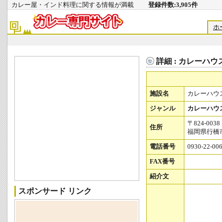
カレー屋・インド料理に関する情報が満載
登録件数:3,905件
ホ
詳細 : カレーハウ
施設名
カレーハウ
ジャンル
カレーハウ
〒824-0038
住所
福岡県行橋市
電話番号
0930-22-00
FAX番号
紹介文
スポンサード リンク