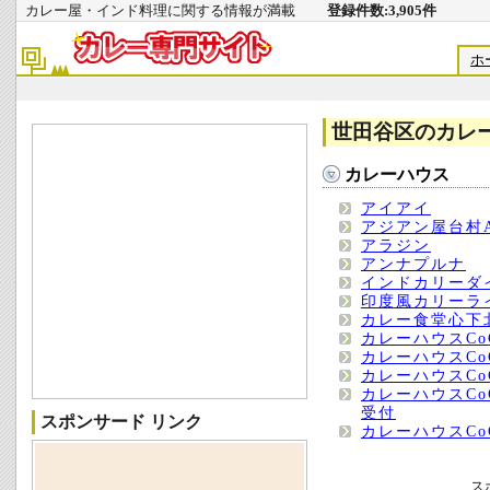
カレー屋・インド料理に関する情報が満載
登録件数:3,905件
ホ
世田谷区のカレ
カレーハウス
アイアイ
アジアン屋台村A
アラジン
アンナプルナ
インドカリーダ
印度風カリーラ
カレー食堂心下
カレーハウスCo
カレーハウスCo
カレーハウスCo
カレーハウスCo
受付
スポンサード リンク
カレーハウスC
ス